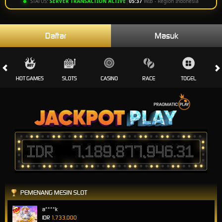
Maya548***
WITHDRAW
STATUS:
SERVER TRANSACTION ACTIVE
|
05:37
WIB - Region Indonesia
07/08 04:20
[PG SOFT]
Elena476***
DEPOSIT
07/08 04:04
TOP UP SALDO
Daftar
Masuk
Maman997***
DEPOSIT
07/08 03:45
TOP UP SALDO
Rere424***
DEPOSIT
07/08 03:36
TOP UP SALDO
HOT GAMES
SLOTS
CASINO
RACE
TOGEL
S
Handicap (HDP) S
Cecep252***
WITHDRAW
07/08 03:31
[SABA SPORTS]
Vicky560***
DEPOSIT
07/08 03:16
TOP UP SALDO
Dragon Tiger
Olive324***
WITHDRAW
07/08 03:06
[PRAGMATIC LIVE]
IDR
7,189,877,946.35
Asep926***
DEPOSIT
07/08 02:52
TOP UP SALDO
Ivan743***
DEPOSIT
07/08 02:37
TOP UP SALDO
PEMENANG MESIN SLOT
Zizi985***
DEPOSIT
07/08 02:32
TOP UP SALDO
a****k
IDR
1,733,000